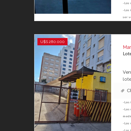
-Los 
-Los 
ser v
U$S 280.000
Mar
Lote
Ven
lot
C
-Las 
-Las 
medid
-Los 
-Los 