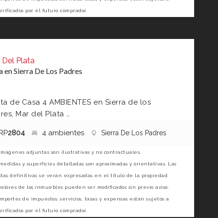
erificados por el futuro comprador.
 Del Plata
a en Sierra De Los Padres
ta de Casa 4 AMBIENTES en Sierra de los
res, Mar del Plata …
RP
2804
4 ambientes
Sierra De Los Padres
imágenes adjuntas son ilustrativas y no contractuales.
medidas y superficies detalladas son aproximadas y orientativas. Las
as definitivas se verán expresadas en el título de la propiedad.
valores de los inmuebles pueden ser modificados sin previo aviso.
importes de impuestos, servicios, tasas y expensas están sujetos a
erificados por el futuro comprador.