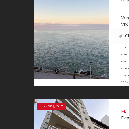
Ven
VIS
C
-Las 
-Las 
medid
-Los 
-Los 
ser v
U$S 265.000
Mar
Dep