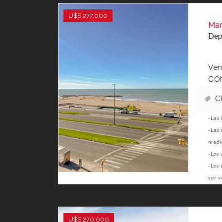
U$S 277.000
Mar
Dep
Ven
CON
C
-Las 
-Las 
medid
-Los 
-Los 
ser v
U$S 270.000