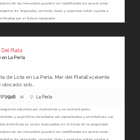
valores de los inmuebles pueden ser modificados sin previo aviso.
importes de impuestos, servicios, tasas y expensas están sujetos a
erificados por el futuro comprador.
 Del Plata
 en La Perla
ta de Lote en La Perla, Mar del PlataExcelente
e ubicado sob…
RP
2916
La Perla
imágenes adjuntas son ilustrativas y no contractuales.
medidas y superficies detalladas son aproximadas y orientativas. Las
as definitivas se verán expresadas en el título de la propiedad.
valores de los inmuebles pueden ser modificados sin previo aviso.
importes de impuestos, servicios, tasas y expensas están sujetos a