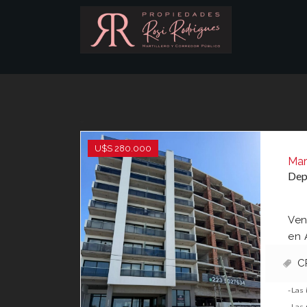
U$S 280.000
Mar
Dep
Ven
en 
C
-Las 
-Las 