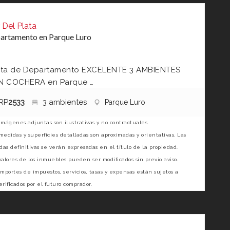
 Del Plata
artamento en Parque Luro
ta de Departamento EXCELENTE 3 AMBIENTES
 COCHERA en Parque …
RP
2533
3 ambientes
Parque Luro
imágenes adjuntas son ilustrativas y no contractuales.
medidas y superficies detalladas son aproximadas y orientativas. Las
as definitivas se verán expresadas en el título de la propiedad.
valores de los inmuebles pueden ser modificados sin previo aviso.
importes de impuestos, servicios, tasas y expensas están sujetos a
erificados por el futuro comprador.