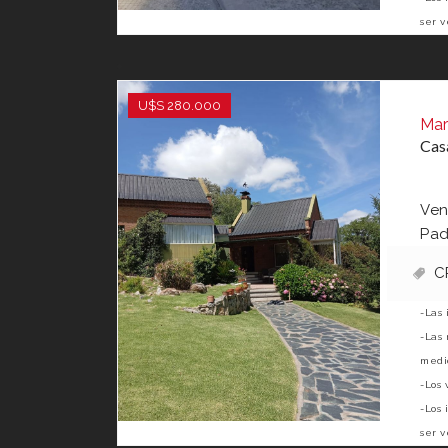
ser v
U$S 280.000
Mar
Cas
Ven
Pad
C
-Las 
-Las 
medid
-Los 
-Los 
ser v