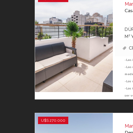
Mar
Casa
DÚP
M² 
C
-Las 
-Las 
medid
-Los 
-Los 
ser v
U$S 270.000
Mar
Dep