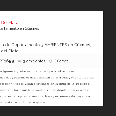
 Del Plata
artamento en Güemes
ta de Departamento 3 AMBIENTES en Güemes,
 del Plata …
RP
2699
3 ambientes
Güemes
imágenes adjuntas son ilustrativas y no contractuales.
medidas y superficies detalladas son aproximadas y orientativas. Las
as definitivas se verán expresadas en el título de la propiedad.
valores de los inmuebles pueden ser modificados sin previo aviso.
importes de impuestos, servicios, tasas y expensas están sujetos a
erificados por el futuro comprador.