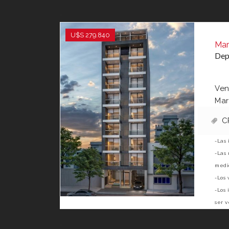
U$S 279.840
Mar
Dep
Ven
Mar
C
-Las 
-Las 
medid
-Los 
-Los 
ser v