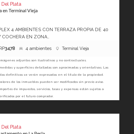
 Del Plata
 en Terminal Vieja
LEX 4 AMBIENTES CON TERRAZA PROPIA DE 40
Y COCHERA EN ZONA…
RP
3478
4 ambientes
Terminal Vieja
imágenes adjuntas son ilustrativas y no contractuales.
medidas y superficies detalladas son aproximadas y orientativas. Las
as definitivas se verán expresadas en el título de la propiedad.
valores de los inmuebles pueden ser modificados sin previo aviso.
importes de impuestos, servicios, tasas y expensas están sujetos a
erificados por el futuro comprador.
 Del Plata
artamento en La Perla