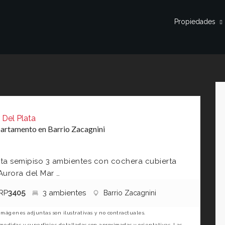
Propiedades
 Del Plata
artamento en Barrio Zacagnini
ta semipiso 3 ambientes con cochera cubierta
Aurora del Mar …
RP
3405
3 ambientes
Barrio Zacagnini
imágenes adjuntas son ilustrativas y no contractuales.
medidas y superficies detalladas son aproximadas y orientativas. Las