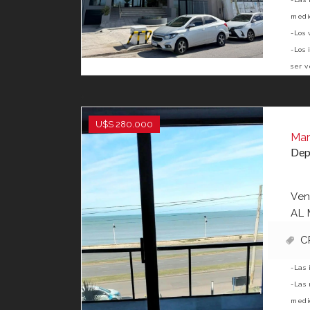
medid
-Los 
-Los 
ser v
U$S 280.000
Mar
Dep
Ven
AL 
C
-Las 
-Las 
medid