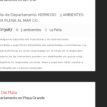
ta de Departamento HERMOSO 3 AMBIENTES
TA PLENA AL MAR CO…
RP
3067
3 ambientes
La Perla
imágenes adjuntas son ilustrativas y no contractuales.
medidas y superficies detalladas son aproximadas y orientativas. Las
as definitivas se verán expresadas en el título de la propiedad.
valores de los inmuebles pueden ser modificados sin previo aviso.
importes de impuestos, servicios, tasas y expensas están sujetos a
erificados por el futuro comprador.
 Del Plata
artamento en Playa Grande