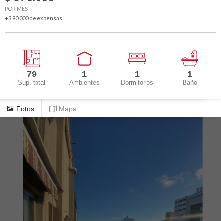
POR MES
+$ 90.000 de expensas
79
1
1
1
Sup. total
Ambientes
Dormitorios
Baño
Fotos
Mapa