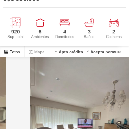
920
6
4
3
2
Sup. total
Ambientes
Dormitorios
Baños
Cocheras
Fotos
Mapa
Apto crédito
Acepta permuta
P