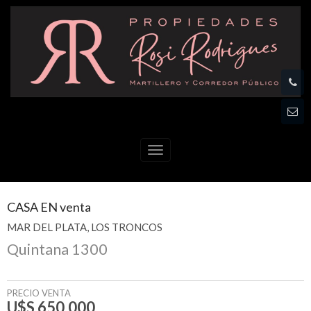
Menú
CASA
EN
venta
MAR DEL PLATA
LOS TRONCOS
Quintana 1300
PRECIO VENTA
U$S 650.000